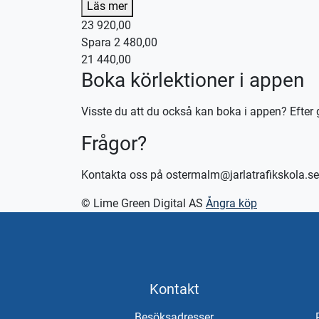
Denna körlektion utförs med en manuellt växlad b
Läs mer
23 920,00
Kontakta oss för bokning eller logga in på appe
Spara 2 480,00
Vid önskemål om betalning via faktura, vänligen 
21 440,00
Boka körlektioner i appen
Visste du att du också kan boka i appen? Efter 
Frågor?
Kontakta oss på ostermalm@jarlatrafikskola.se
© Lime Green Digital AS
Ångra köp
Kontakt
Besöksadresser