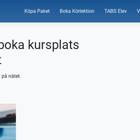
Köpa Paket
Boka Körlektion
TABS Elev
V
 boka kursplats
t
 på nätet.