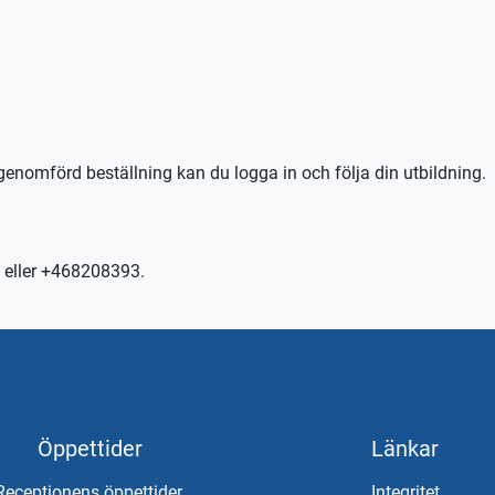
il, körkortstillstånd krävs.
n TABS Elev alternativt tctabs.se.
kontakta trafikskolan så hjälper vi er.
genomförd beställning kan du logga in och följa din utbildning.
 eller +468208393.
Öppettider
Länkar
Receptionens öppettider
Integritet